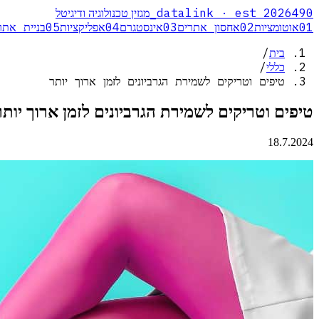
_
datalink · est 2026
490
מגזין טכנולוגיה ודיגיטל
01
אוטומציות
02
אחסון אתרים
03
אינסטגרם
04
אפליקציות
05
בניית אתר
בית
/
כללי
/
טיפים וטריקים לשמירת הגרביונים לזמן ארוך יותר
טיפים וטריקים לשמירת הגרביונים לזמן ארוך יותר
18.7.2024