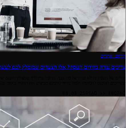
קידום אתרים
צריכים עזרה בקידום העסק? אלו הצעדים שמומלץ לכם לעשו
שצריכים להיכנס לתמונה? ולמה עדיף להימנע מביצוע את ההליך באופן עצמ
08.03.25
READ >>
E8C76C