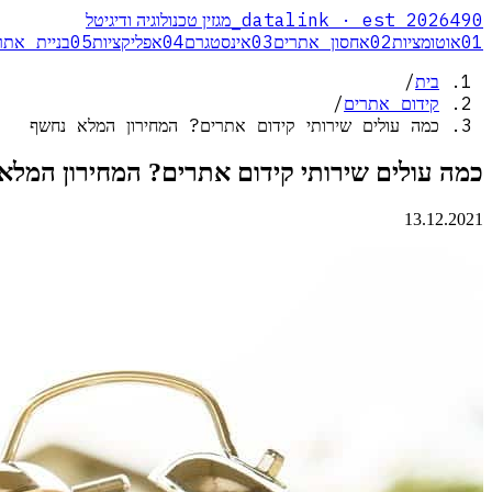
_
datalink · est 2026
490
מגזין טכנולוגיה ודיגיטל
01
אוטומציות
02
אחסון אתרים
03
אינסטגרם
04
אפליקציות
05
בניית אתר
בית
/
קידום אתרים
/
כמה עולים שירותי קידום אתרים? המחירון המלא נחשף
כמה עולים שירותי קידום אתרים? המחירון המלא
13.12.2021