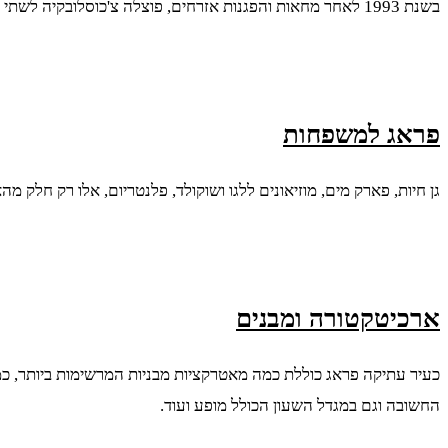
בשנת 1993 לאחר מחאות והפגנות אזרחים, פוצלה צ'כוסלובקיה לשתי מדינות, צ'כיה וסלובקיה, ומאז ביקור בפראג הוא ביקור כפול, גם ביקור בצ'כיה של ימינו וגם ביקור בצ'כוסלובקיה ההיסטורית של העבר.
פראג למשפחות
גן חיות, פארק מים, מוזיאונים ללגו ושוקולד, פלנטריום, אלו רק חלק 
ארכיטקטורה ומבנים
החשובה וגם במגדל השעון הכולל מופע ועוד.