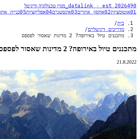
_
datalink · est 2026
490
מגזין טכנולוגיה ודיגיטל
01
אוטומציות
02
אחסון אתרים
03
אינסטגרם
04
אפליקציות
05
בניית אתר
בית
/
מדריכים דיגיטליים
/
מתכננים טיול באירופה? 2 מדינות שאסור לפספס
מתכננים טיול באירופה? 2 מדינות שאסור לפספס
21.8.2022