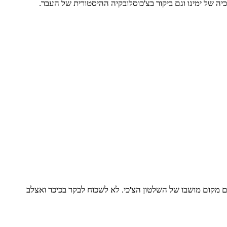
 מהמאה ה-15 ומצודת פראג הנחשבת לעתיקה בעולם וכיום מקום מושבו של השלטון הצ'כי. לא לשכוח לבקר בכיכר ואצלב