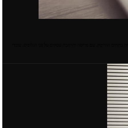
ה בתחום ההייטק. עם פריסה והרחבת עסקים על פני הגלובוס, עובדי