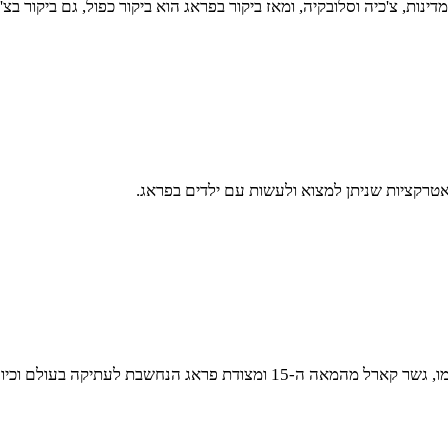
מהאטרקציות שניתן למצוא ולעשות עם ילדים בפראג.
כעיר עתיקה פראג כוללת כמה מאטרקציות מבניות המרשימות ביותר, כמו, גשר קארל