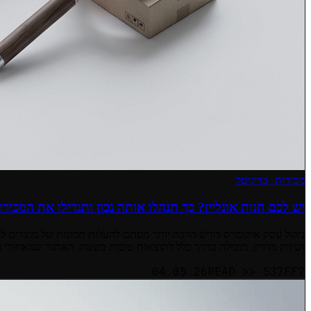
מכירות בדיגיטל
יש לכם חנות אונליין? כך תנהלו אותה נכון ותגדילו את המכירו
ניהול עסק איקומרס דורש הרבה יותר מסתם להעלות תמונות של מוצרים לר
ושיווק מדויק, מובילה בדרך כלל לתוצאות טובות בשטח. האתגר שמאחורי ה
04.05.26
READ >>
537FF7