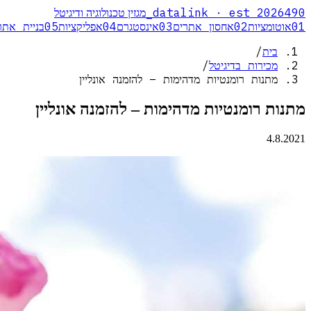
_
datalink · est 2026
490
מגזין טכנולוגיה ודיגיטל
01
אוטומציות
02
אחסון אתרים
03
אינסטגרם
04
אפליקציות
05
בניית אתר
בית
/
מכירות בדיגיטל
/
מתנות רומנטיות מדהימות – להזמנה אונליין
מתנות רומנטיות מדהימות – להזמנה אונליין
4.8.2021