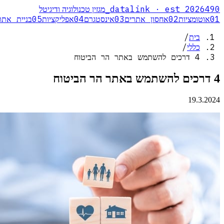
_
datalink · est 2026
490
מגזין טכנולוגיה ודיגיטל
01
אוטומציות
02
אחסון אתרים
03
אינסטגרם
04
אפליקציות
05
בניית אתר
בית
/
כללי
/
4 דרכים להשתמש באתר הר הביטוח
4 דרכים להשתמש באתר הר הביטוח
19.3.2024