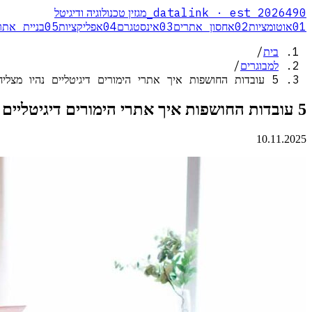
_
datalink · est 2026
490
מגזין טכנולוגיה ודיגיטל
01
אוטומציות
02
אחסון אתרים
03
אינסטגרם
04
אפליקציות
05
בניית אתר
בית
/
למבוגרים
/
5 עובדות החושפות איך אתרי הימורים דיגיטליים נהיו מצליחים כל כך
5 עובדות החושפות איך אתרי הימורים דיגיטליים נהיו מצליחים כל כך
10.11.2025